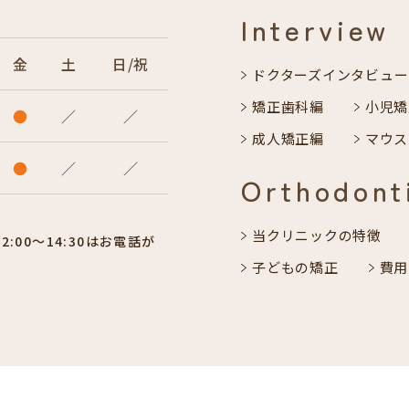
Interview
金
土
日/祝
ドクターズインタビュー
矯正歯科編
小児矯
●
／
／
成人矯正編
マウス
●
／
／
Orthodont
当クリニックの特徴
:00〜14:30はお電話が
子どもの矯正
費用